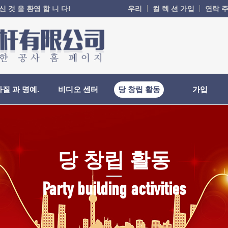
 것 을 환영 합 니 다!
우리
컬 렉 션 가입
연락 주
자질 과 명예.
비디오 센터
당 창립 활동
가입
당 창립 활동
Party building activities