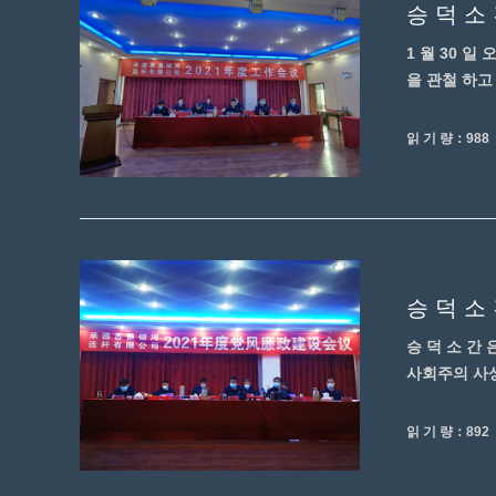
승 덕 소
1 월 30 일
을 관철 하고 당의
읽 기 량：988
승 덕 소
승 덕 소 간 
사회주의 사상 을
읽 기 량：892