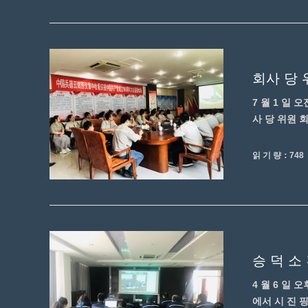
회사 당 
7 월 1 일 
사 당 위원 회
읽 기 량：748
승 덕 소
4 월 6 일 
에서 시 진 핑