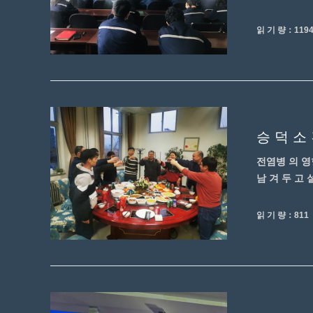
읽 기 량：119
승 덕 소
전염병 의 영향
남 겨 두 고 설
읽 기 량：811