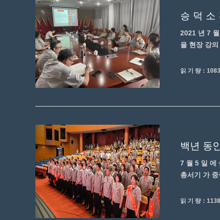
2021 년 7
을 현장 강의 
읽 기 량：108
7 월 5 일 
총서기 가 중국
읽 기 량：113