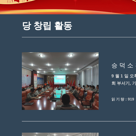
당 창립 활동
승 덕 소
9 월 1 일 
회 부서기, 기
읽 기 량：919