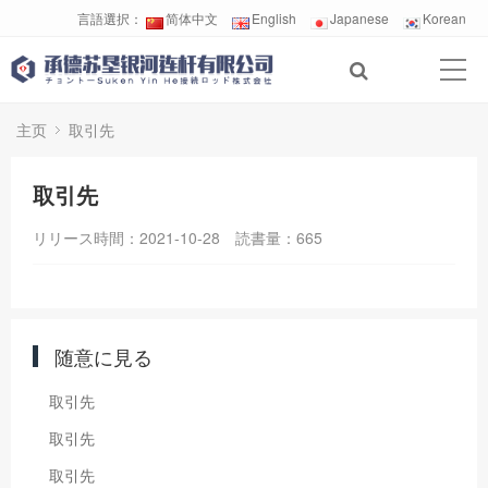
言語選択：
简体中文
English
Japanese
Korean
主页
取引先
取引先
リリース時間：2021-10-28
読書量：
665
随意に見る
取引先
取引先
取引先